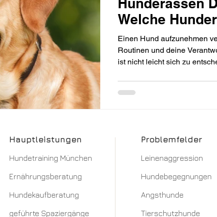
Hunderassen D
Welche Hundera
für dich?
Einen Hund aufzunehmen ver
Routinen und deine Verantwo
ist nicht leicht sich zu ents
zu dir passen könnte, als ei
wir dich mit in die Welt der
der beliebtesten Hunderass
Hauptleistungen
Problemfelder
Hundetraining München​
Leinenaggression​
Ernährungsberatung
Hundebegegnungen
Hundekaufberatung
Angsthunde
geführte Spaziergänge
Tierschutzhunde