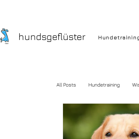
hundsgeflüster
Hundetrainin
All Posts
Hundetraining
Wi
Hundekauf