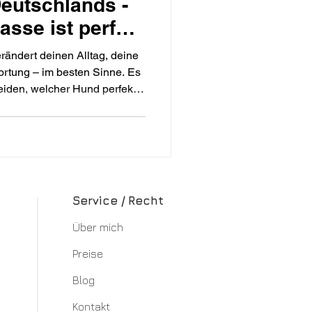
eutschlands -
sse ist perfekt
ändert deinen Alltag, deine
rtung – im besten Sinne. Es
cheiden, welcher Hund perfekt
ne kleine Hilfestellung nehmen
 Hunderassen und zeigen dir 20
en Deutschlands.
Service / Recht
Über mich​
Preise
Blog
Kontakt