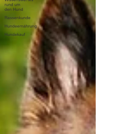
rund um
den Hund
Rassenkunde
Hundeernährung
Hundekauf