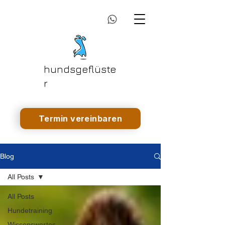
hundsgeflüste
r
Termin vereinbaren
Blog
All Posts
All Posts
Hundetraining
Wissenswertes