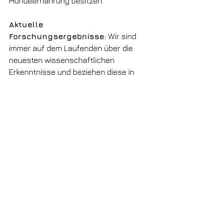
Hundeernährung besitzen.
Aktuelle 
Forschungsergebnisse:
 Wir sind 
immer auf dem Laufenden über die 
neuesten wissenschaftlichen 
Erkenntnisse und beziehen diese in 
unsere Ernährungspläne ein.
Gesundheit und 
Wohlbefinden
Förderung der Gesundheit:
 Eine 
ausgewogene Ernährung ist essenziell 
für die Gesundheit und das allgemeine 
Wohlbefinden deines Hundes. Wir 
sorgen dafür, dass dein Hund alle 
erforderlichen Nährstoffe erhält.
Prävention von Krankheiten:
 Durch 