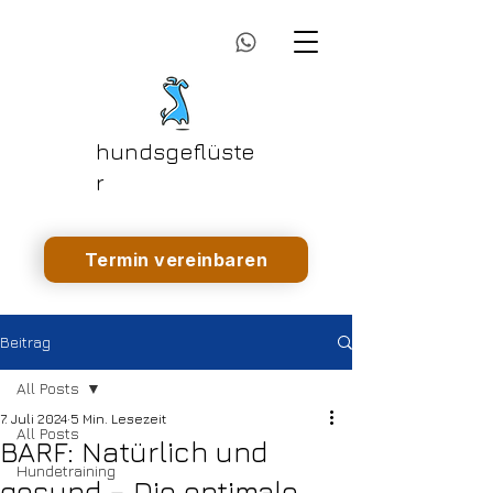
hundsgeflüste
r
Termin vereinbaren
Beitrag
All Posts
7. Juli 2024
5 Min. Lesezeit
All Posts
BARF: Natürlich und
Hundetraining
gesund – Die optimale