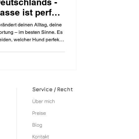
eutschlands -
sse ist perfekt
ändert deinen Alltag, deine
rtung – im besten Sinne. Es
cheiden, welcher Hund perfekt
ne kleine Hilfestellung nehmen
 Hunderassen und zeigen dir 20
en Deutschlands.
Service / Recht
Über mich​
Preise
Blog
Kontakt