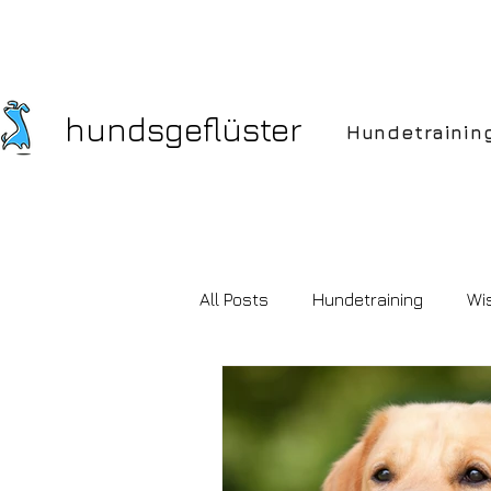
hundsgeflüster
Hundetrainin
All Posts
Hundetraining
Wi
Hundekauf