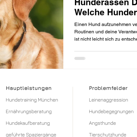
Hunderassen D
Welche Hundera
für dich?
Einen Hund aufzunehmen ver
Routinen und deine Verantwo
ist nicht leicht sich zu ents
zu dir passen könnte, als ei
wir dich mit in die Welt der
der beliebtesten Hunderass
Hauptleistungen
Problemfelder
Hundetraining München​
Leinenaggression​
Ernährungsberatung
Hundebegegnungen
Hundekaufberatung
Angsthunde
geführte Spaziergänge
Tierschutzhunde