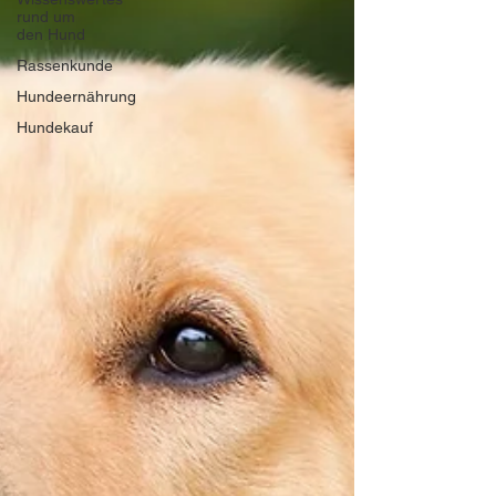
rund um
den Hund
Rassenkunde
Hundeernährung
Hundekauf