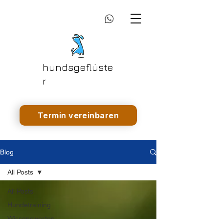
hundsgeflüste
r
Termin vereinbaren
Blog
All Posts
All Posts
Hundetraining
Wissenswertes