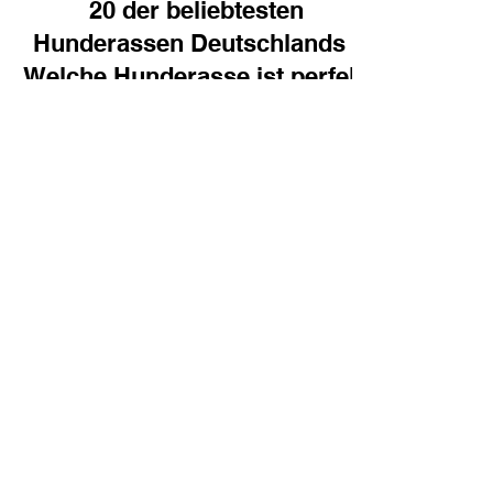
20 der beliebtesten
Hunderassen Deutschlands -
Welche Hunderasse ist perfekt
für dich?
Einen Hund aufzunehmen verändert deinen
Alltag, deine Routinen und deine Verantwortung –
im besten Sinne. Es ist nicht leicht sich zu
entscheiden, welcher Hund perfekt zu dir passen
könnte, als eine kleine Hilfestellung nehmen wir
dich mit in die Welt der Hunderassen und zeigen
dir 20 der beliebtesten Hunderassen
Deutschlands.
Hundsgeflüster
Hundetraining in München
für anspruchsvolle Fälle
München & südliches Umland