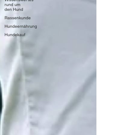
rund um
den Hund
Rassenkunde
Hundeernährung
Hundekauf