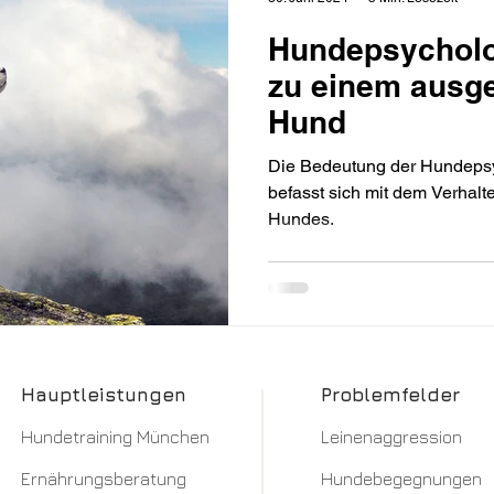
Hundepsycholo
zu einem ausg
Hund
Die Bedeutung der Hundepsychologie: Hu
befasst sich mit dem Verhal
Hundes.
Hauptleistungen
Problemfelder
Hundetraining München​
Leinenaggression​
Ernährungsberatung
Hundebegegnungen