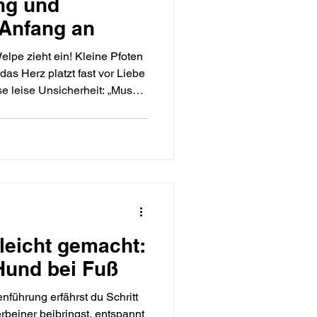
ng und
 Anfang an
Welpe zieht ein! Kleine Pfoten
s Herz platzt fast vor Liebe
se leise Unsicherheit: „Muss
ehung anfangen? Oder darf
chricht:
ndung und Erziehung sind
llständigen sich gegenseitig
der.
leicht gemacht:
 Hund bei Fuß
nführung erfährst du Schritt
erbeiner beibringst, entspannt