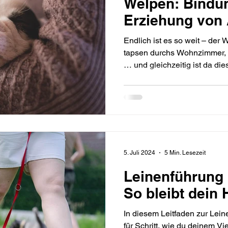
Welpen: Bindu
Erziehung von
Endlich ist es so weit – der 
tapsen durchs Wohnzimmer, da
… und gleichzeitig ist da die
ich jetzt schon mit der Erzi
mein Welpe einfach Welpe sein?“ Die gute Na
Beides gehört zusammen. Bi
keine Gegensätze – sie vervo
und können nicht ohne einan
5. Juli 2024
5 Min. Lesezeit
Leinenführung 
So bleibt dein
In diesem Leitfaden zur Leine
für Schritt, wie du deinem Vi