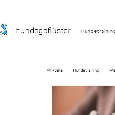
hundsgeflüster
Hundetrainin
All Posts
Hundetraining
Wi
Hundekauf