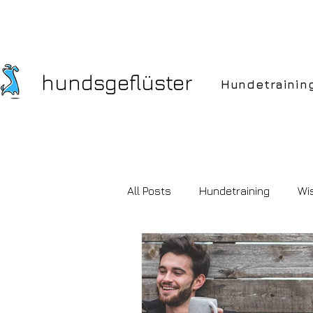
hundsgeflüster
Hundetrainin
All Posts
Hundetraining
Wi
Hundekauf